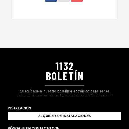
1132
BOLETÍN
Suscríbase a nuestro boletín electrónico para ser el
primero en enterarse de los eventos, actualizaciones y
formas de participar en Church Eleven32.
INSTALACIÓN
ALQUILER DE INSTALACIONES
PÓNGASE EN CONTACTO CON