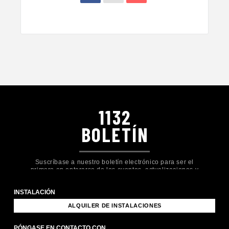
1132
BOLETÍN
Suscríbase a nuestro boletín electrónico para ser el
primero en enterarse de los eventos, actualizaciones y
formas de participar en Church Eleven32.
INSTALACIÓN
ALQUILER DE INSTALACIONES
PÓNGASE EN CONTACTO CON