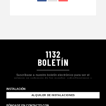
1132
BOLETÍN
Suscríbase a nuestro boletín electrónico para ser el
primero en enterarse de los eventos, actualizaciones y
formas de participar en Church Eleven32.
INSTALACIÓN
ALQUILER DE INSTALACIONES
PÓNGASE EN CONTACTO CON